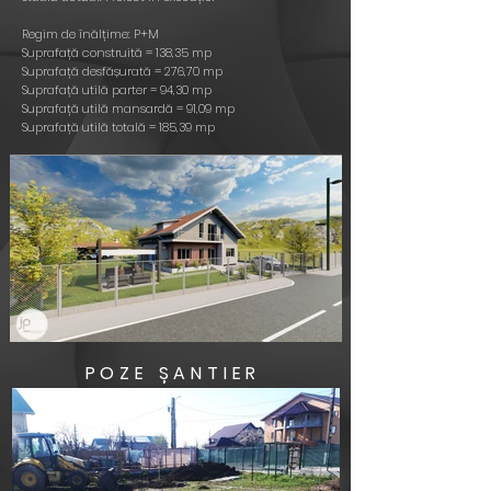
Regim de înălțime: P+M
Suprafață construită = 138,35 mp
Suprafață desfășurată = 276,70 mp
Suprafață utilă parter = 94,30 mp
Suprafață utilă mansardă = 91,09 mp
Suprafață utilă totală = 185,39 mp
POZE ȘANTIER