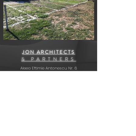
JON ARCHITECTS
& PARTNERS
Aleea Eftimie Antonescu Nr. 6
Pitești, Județul Argeș, România
E-mail:
arch.stancu@gmail.com
Telefon:
+40 726 273 831
COMPANIE
Despre Noi
Servicii & Tarife
Portofoliu
Contact