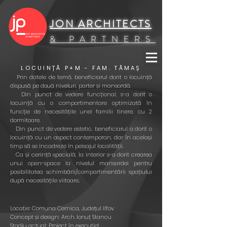
UA-154892458-2
JON ARCHITECTS
& PARTNERS
LOCUINȚĂ P+M - FAM. TĂMAȘ
Prin datele de temă, beneficiarul dorit o locuință
dispusă pe două niveluri, parter și mansardă.
Din punct de vedere funcțional, s-a dorit o
locuință cu o compartimentare optimizată în
funcție de necesitățile unei familii tinere, cu 2
dormitoare.
Din punct de vedere estetic, beneficiarul a dorit o
locuință cu un aspect contemporan, dar în același
timp să se încadreze în peisajul localității.
Ca și cerință specială, la interior s-a dorit crearea
unui open-space la nivelul mansardei pentru
posibilitatea schimbării/compartimentării spațiului
după necesitățile viitoare..
Locație: Comuna Cernica, Județul Ilfov
Concept și design: Arch. Ionuț Stancu
Stadiu actual: Proiect în execuție!