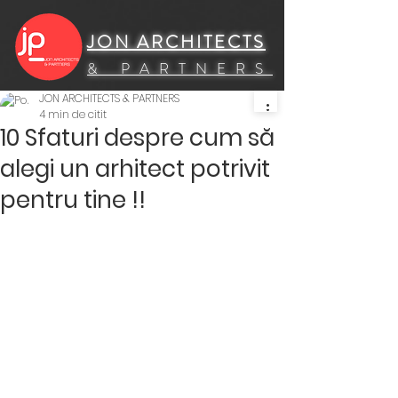
UA-154892458-2
JON ARCHITECTS
& PARTNERS
JON ARCHITECTS & PARTNERS
4 min de citit
10 Sfaturi despre cum să
alegi un arhitect potrivit
pentru tine !!