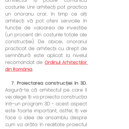
arhitectul îți poate comunica 
costurile. Unii arhitecți pot practica 
un onorariu orar, în timp ce alți 
arhitecți vă pot oferii serviciile în 
funcție de valoarea de investiție 
(un procent din costurile totale ale 
construcției). De obicei, onorariul 
practicat de arhitecții cu drept de 
semnătură este aplicat la nivelul 
recomandat de 
Ordinul Arhitecților 
din România
.
   7. Proiectarea construcției în 3D. 
Asigură-te că arhitectul pe care îl 
vei alege îți va proiecta construcția 
într-un program 3D - acest aspect 
este foarte important, astfel, îți vei 
face o idee de ansamblu despre 
cum va arăta în realitate proiectul 