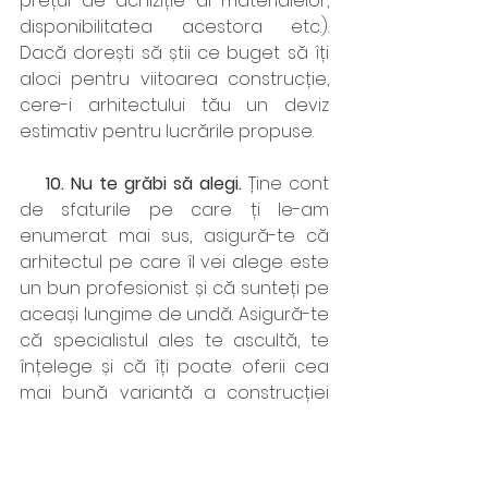
prețul de achiziție al materialelor, 
disponibilitatea acestora etc.). 
Dacă dorești să știi ce buget să îți 
aloci pentru viitoarea construcție, 
cere-i arhitectului tău un deviz 
estimativ pentru lucrările propuse.
    10. Nu te grăbi să alegi. 
Ține cont 
de sfaturile pe care ți le-am 
enumerat mai sus, asigură-te că 
arhitectul pe care îl vei alege este 
un bun profesionist și că sunteți pe 
aceași lungime de undă. Asigură-te 
că specialistul ales te ascultă, te 
înțelege și că îți poate oferii cea 
mai bună variantă a construcției 
pe care tu o dorești. Multe 
probleme din timpul execuției 
(imprevizibile de cele mai multe ori) 