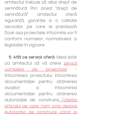
arhitectul trebuie să aibe drept de 
semnătură. Prin acest ”drept de 
semnătură” arhitectul oferă 
siguranță, garanție și o calitate 
serviciilor pe care le prestează. 
Doar așa proiectele întocmite vor fi 
conform normelor, normativelor și 
legislației în vigoare. 
   5. Află ce servicii oferă. 
Ideal este 
ca arhitectul să vă ofere
servicii 
complete de proiectare
- 
întocmiriea proiectului, întocmirea 
documentației pentru obținerea 
avizelor și întocmirea 
documentației pentru obținerea 
autorizației de construire
 (citește 
articolul pe care l-am scris despre 
Autorizația de construire, când ai 