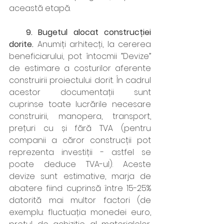
această etapă.
   9. Bugetul alocat construcției 
dorite. 
Anumiți arhitecți, la cererea 
beneficiarului, pot întocmii ”Devize” 
de estimare a costurilor aferente 
construirii proiectului dorit. În cadrul 
acestor documentații sunt 
cuprinse toate lucrările necesare 
construirii, manopera, transport, 
prețuri cu și fără TVA (pentru 
companii a căror construcții pot 
reprezenta investiții - astfel se 
poate deduce TVA-ul). Aceste 
devize sunt estimative, marja de 
abatere fiind cuprinsă între 15-25% 
datorită mai multor factori (de 
exemplu: fluctuația monedei euro, 