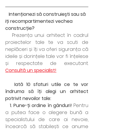
   Intenționezi să construiești sau să 
iți recompartimentezi vechea 
construcție? 
   Prezența unui arhitect în cadrul 
proiectelor tale te va scuti de 
neplăceri și îți va oferi siguranța că 
ideile și dorințele tale vor fi înțelese 
și respectate de executant. 
Consultă un specialist!
   Iată 10 sfaturi utile ce te vor 
îndruma să îți alegi un arhitect 
potrivit nevoilor tale:
   1. Pune-ți ordine în gânduri! 
Pentru 
a putea face o alegere bună a 
specialistului de care ai nevoie, 
încearcă să stabilești ce anume 