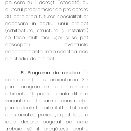
pe care tu îl dorești. Totodată, cu 
ajutorul programelor de proiectare 
3D corelarea tuturor specialităților 
necesare în cadrul unui proiect 
(arhitectură, structură și instalații) 
se face mult mai ușor și se pot 
descoperii eventuale 
neconcordanțe  între acestea încă 
din stadiul de proiect.
     8. Programe de randare. 
În 
concordanță cu proiectarea 3D, 
prin programele de randare, 
arhitectul îți poate simula diferite 
variante de finisare a construcției 
prin texturile folosite. Astfel, tot încă 
din stadiul de proiect, îți poți face o 
idee despre bugetul pe care 
trebuie să îl pregătești pentru 