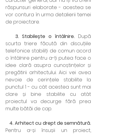
caracter general, dar nu îți va oferii 
răspunsuri elaborate - acestea se 
vor contura în urma detalierii temei 
de proiectare.
   3. Stabilește o întâlnire. 
După 
scurta triere făcută din discuțiile 
telefonice stabiliți de comun acord 
o întâlnire pentru a-ți putea face o 
idee clară asupra cunoștințelor și 
pregătirii arhitectului. Aici vei avea 
nevoie de cerințele stabilite la 
punctul 1 - cu cât acestea sunt mai 
clare și bine stabilite cu atât 
proiectul va decurge fără prea 
multe bătăi de cap.
   4. Arhitect cu drept de semnătură. 
Pentru a-și însușii un proiect, 