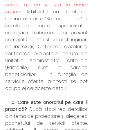
nevoie de ea și cum se poate 
obține)
. Arhitectul cu drept de 
semnătură este ”Șef de proiect” și 
corelează toate specialitățile 
necesare elaborării unui proiect 
complet (ingineri structuriști, ingineri 
de instalații). Obținerea avizelor și 
verificarea proiectelor cerute de 
Unitățile Administrativ Teritoriale 
(Primăriile) sunt în sarcina 
beneficiarilor - în funcțiile de 
serviciile oferite, arhitecții se pot 
ocupa ei de aceste detalii. 
   6. Care este onorariul pe care îl 
practică? 
După stabilirea detaliilor 
din tema de proiectare și alegerea 
pachetului de servicii oferite, 