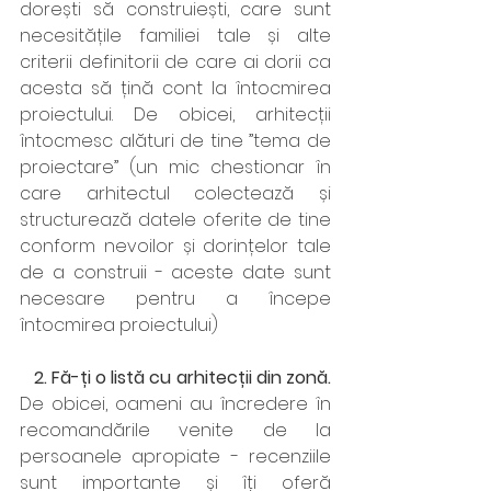
dorești să construiești, care sunt 
necesitățile familiei tale și alte 
criterii definitorii de care ai dorii ca 
acesta să țină cont la întocmirea 
proiectului. De obicei, arhitecții 
întocmesc alături de tine ”tema de 
proiectare” (un mic chestionar în 
care arhitectul colectează și 
structurează datele oferite de tine 
conform nevoilor și dorințelor tale 
de a construii - aceste date sunt 
necesare pentru a începe 
întocmirea proiectului)
   2. Fă-ți o listă cu arhitecții din zonă. 
De obicei, oameni au încredere în 
recomandările venite de la 
persoanele apropiate - recenziile 
sunt importante și îți oferă 