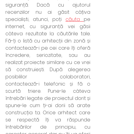
siguranță. Dacă cu ajutorul 
recenziilor nu ai găsit câțiva 
specialiști, atunci, poți 
căuta 
pe 
internet, cu siguranță vei găsii 
câteva rezultate la căutările tale. 
Fă-ți o listă cu arhitecții din zonă și 
contactează-i pe cei care îți oferă 
încredere, seriozitate, sau au 
realizat proiecte similare cu ce vrei 
să construiești. După alegerea 
posibililor colaboratori, 
contactează-i telefonic și fă o 
scurtă triere. Pune-le câteva 
întrebări legate de proiectul dorit și 
spune-le cum ți-ai dorii să arate 
construcția ta. Orice arhitect care 
se respectă îți va răspunde 
întrebărilor de principiu, cu 