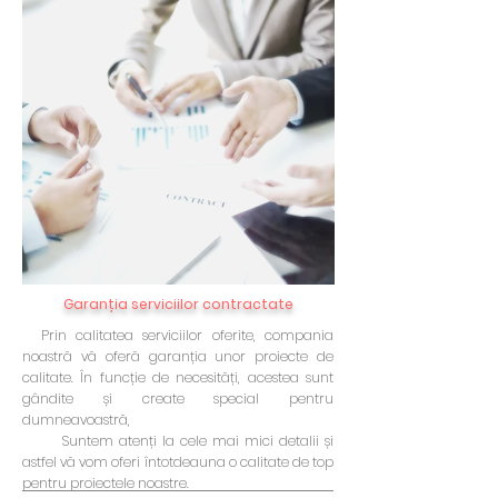
Garanția serviciilor contractate
Prin calitatea serviciilor oferite, compania
noastră vă oferă garanția unor proiecte de
calitate. În funcție de necesități, acestea sunt
gândite și create special pentru
dumneavoastră,
Suntem atenți la cele mai mici detalii și
astfel vă vom oferi întotdeauna o calitate de top
pentru proiectele noastre.