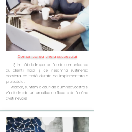
Comunicarea, cheia succesului
Știm cât de importantă este comunicarea
cu clienții noștri și ce înseamnă susținerea
acestora pe toată durata de implementare a
proiectului.
Așadar, suntem alături de dumneavoastră și
vă oferim sfaturi practice de fiecare dată când
aveți nevoie!