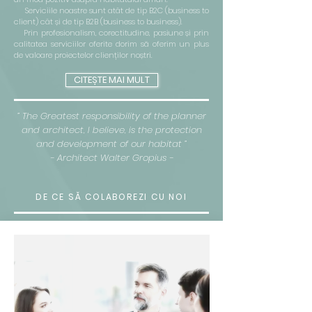
Serviciile noastre sunt atât de tip B2C (business to
client) cât și de tip B2B (business to business).
Prin profesionalism, corectitudine, pasiune și prin
calitatea serviciilor oferite dorim să oferim un plus
de valoare proiectelor clienților noștri.
CITEȘTE MAI MULT
” The Greatest responsibility of the planner
and architect, I believe, is the protection
and development of our habitat ”
- Architect Walter Gropius -
DE CE SĂ COLABOREZI CU NOI