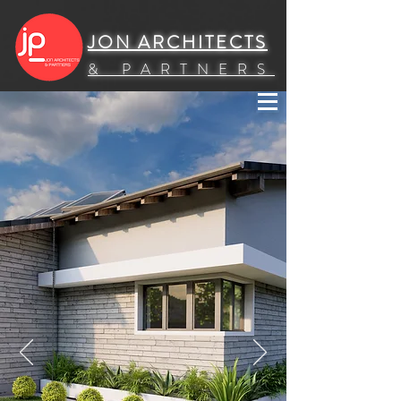
UA-154892458-2
JON ARCHITECTS
& PARTNERS