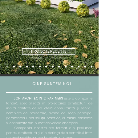
PROIECTE RECENTE
descoperă portofoliul nostru
CINE SUNTEM NOI
JON ARCHITECTS & PARTNERS
este o companie
tânără, specializată în proiectarea arhitecturii de
înaltă calitate ce vă oferă consultanță și servicii
complete de proiectare, având ca scop principal
garantarea unor soluții practice, durabile, eficiente
și optimizate din punct de vedere energetic.
Compania noastră s-a format din pasiunea
pentru arhitectură și din dorința de a contribui într-
un mod pozitiv asupra habitatului uman.