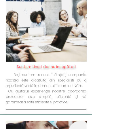
Suntem tineri, dar nu începători
Deși suntem recent înființați, compania
noastră este alcătuită din specialiști cu o
experiență vastă în domeniul în care activăm.
C
u ajutorul experienței noastre, abordarea
proiectelor este simpliă, eficientă și vă
garantează solții eficiente și practice.