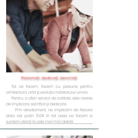
Pasionați, dedicați, devotați
Tot ce facem, facem cu pasiune pentru
arhitectură, artă și evoluția habitatului uman.
Pentru a oferi servicii de calitate este nevoie
de implicare, sacrificii și dedicare.
Prin devotament, ne implicăm de fiecare
data cel puțin 100% în tot ceea ce facem și
suntem atenți la cele mai mici detalii.